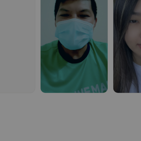
ย
จำนวนแชททั้งหมดที่ได้พูดคุย
กับ Doctor AI
123,000+
ที่
ครั้งที่ลูกค้าปรึกษาแพทย์
ออนไลน์บนซูเปอร์แอปฯ Jolly
by Sunday
8,300+
ย
จำนวนแชททั้งหมดที่ได้พูดคุย
กับ Doctor AI