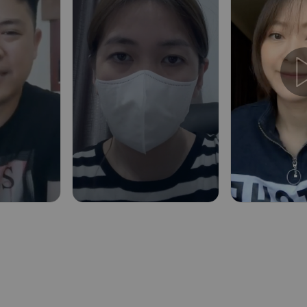
คุณ Nin
"มีแอปให้ใช้
ปรึกษาแพทย์
จ้าา"